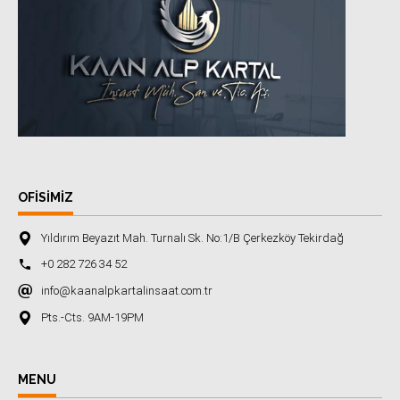
OFISIMIZ
Yıldırım Beyazıt Mah. Turnalı Sk. No:1/B Çerkezköy Tekirdağ
+0 282 726 34 52
info@kaanalpkartalinsaat.com.tr
Pts.-Cts. 9AM-19PM
MENU