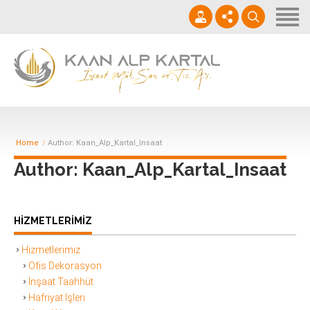
Ana Sayfa
Hakkımızda
Hizmetlerimiz
+0 282 726 34 52
Projelerimiz
info@kaanalpkartalinsaat.com.tr
İletişim
Pts.-Cts. 9AM-19PM
Home
Author: Kaan_Alp_Kartal_Insaat
Author: Kaan_Alp_Kartal_Insaat
HIZMETLERIMIZ
Hizmetlerimiz
Ofis Dekorasyon
İnşaat Taahhüt
Hafriyat İşleri